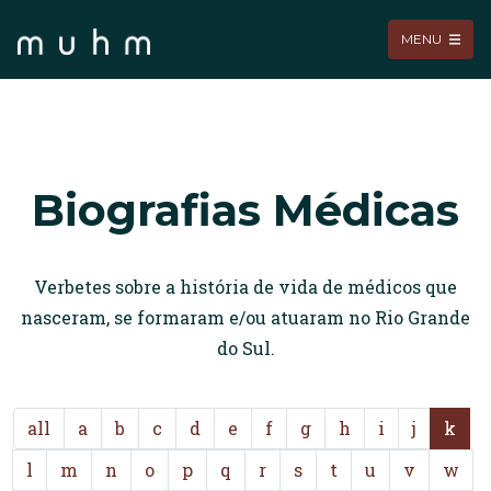
MENU
Biografias Médicas
Verbetes sobre a história de vida de médicos que
nasceram, se formaram e/ou atuaram no Rio Grande
do Sul.
all
a
b
c
d
e
f
g
h
i
j
k
l
m
n
o
p
q
r
s
t
u
v
w