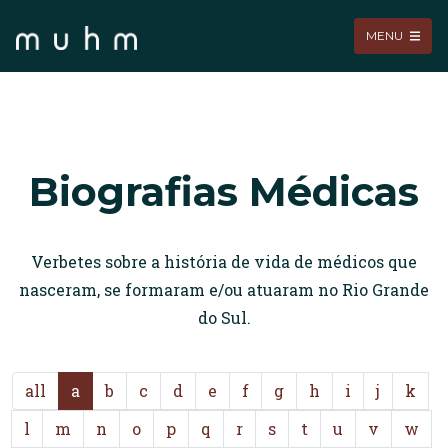
MENU
Biografias Médicas
Verbetes sobre a história de vida de médicos que
nasceram, se formaram e/ou atuaram no Rio Grande
do Sul.
all
a
b
c
d
e
f
g
h
i
j
k
l
m
n
o
p
q
r
s
t
u
v
w