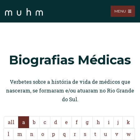
MENU
Biografias Médicas
Verbetes sobre a história de vida de médicos que
nasceram, se formaram e/ou atuaram no Rio Grande
do Sul.
all
a
b
c
d
e
f
g
h
i
j
k
l
m
n
o
p
q
r
s
t
u
v
w