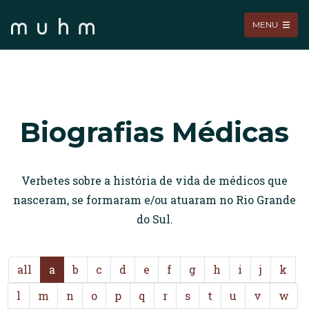
MENU
Biografias Médicas
Verbetes sobre a história de vida de médicos que
nasceram, se formaram e/ou atuaram no Rio Grande
do Sul.
all
a
b
c
d
e
f
g
h
i
j
k
l
m
n
o
p
q
r
s
t
u
v
w