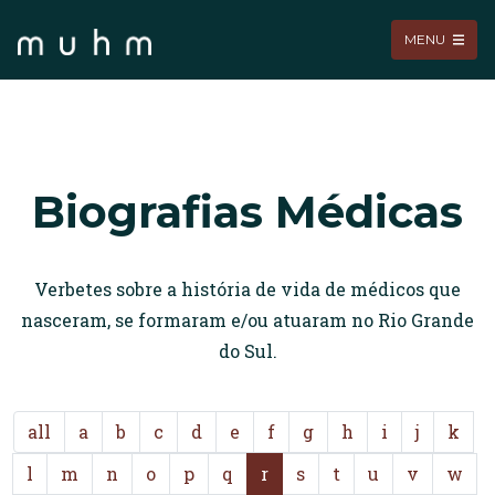
MENU
Biografias Médicas
Verbetes sobre a história de vida de médicos que
nasceram, se formaram e/ou atuaram no Rio Grande
do Sul.
all
a
b
c
d
e
f
g
h
i
j
k
l
m
n
o
p
q
r
s
t
u
v
w