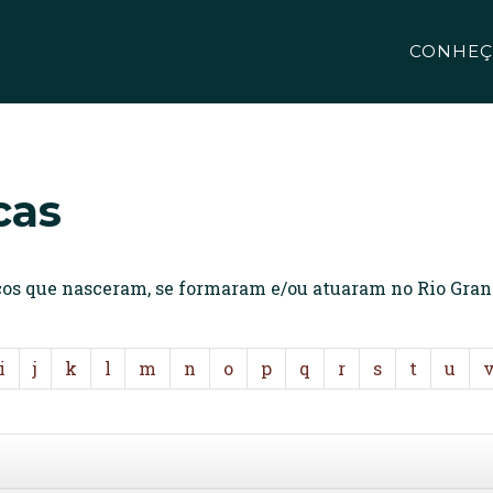
CONHEÇ
cas
icos que nasceram, se formaram e/ou atuaram no Rio Gran
i
j
k
l
m
n
o
p
q
r
s
t
u