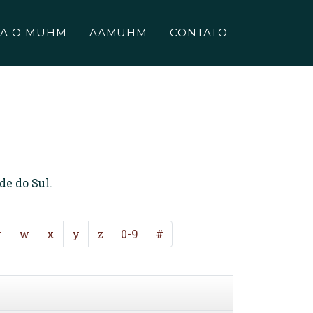
A O MUHM
AAMUHM
CONTATO
de do Sul.
v
w
x
y
z
0-9
#