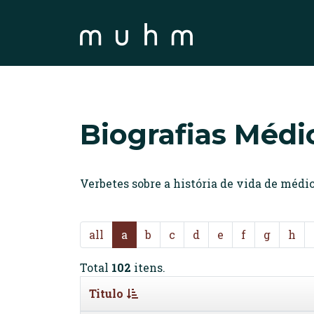
Biografias Médi
Verbetes sobre a história de vida de méd
all
a
b
c
d
e
f
g
h
Total
102
itens.
Titulo