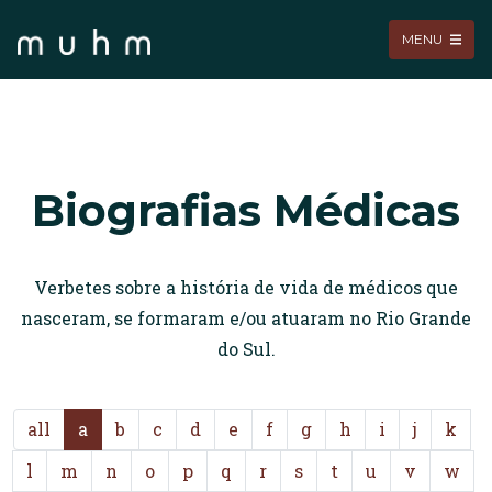
MENU
Biografias Médicas
Verbetes sobre a história de vida de médicos que
nasceram, se formaram e/ou atuaram no Rio Grande
do Sul.
all
a
b
c
d
e
f
g
h
i
j
k
l
m
n
o
p
q
r
s
t
u
v
w