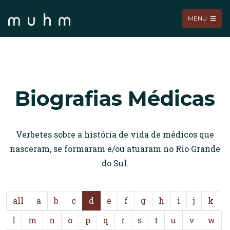
MENU
Biografias Médicas
Verbetes sobre a história de vida de médicos que
nasceram, se formaram e/ou atuaram no Rio Grande
do Sul.
all
a
b
c
d
e
f
g
h
i
j
k
l
m
n
o
p
q
r
s
t
u
v
w