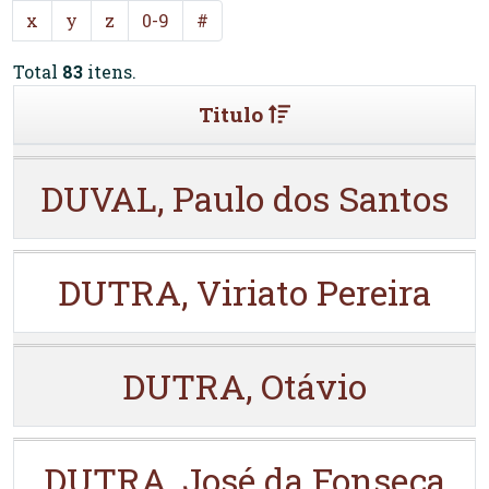
x
y
z
0-9
#
Total
83
itens.
Titulo
DUVAL, Paulo dos Santos
DUTRA, Viriato Pereira
DUTRA, Otávio
DUTRA, José da Fonseca