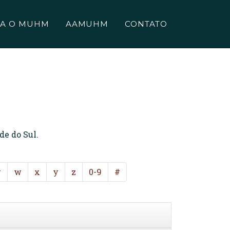
A O MUHM
AAMUHM
CONTATO
de do Sul.
v
w
x
y
z
0-9
#