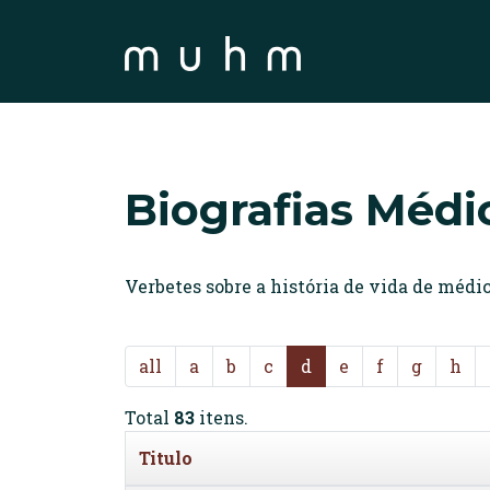
Biografias Médi
Verbetes sobre a história de vida de méd
all
a
b
c
d
e
f
g
h
Total
83
itens.
Titulo