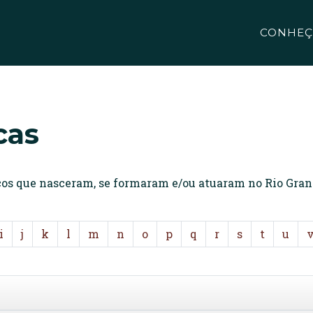
CONHEÇ
cas
icos que nasceram, se formaram e/ou atuaram no Rio Gran
i
j
k
l
m
n
o
p
q
r
s
t
u