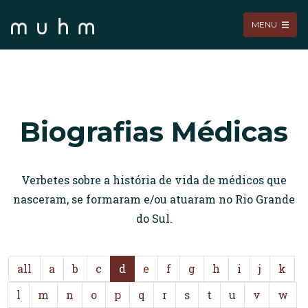
MENU
Biografias Médicas
Verbetes sobre a história de vida de médicos que
nasceram, se formaram e/ou atuaram no Rio Grande
do Sul.
all
a
b
c
d
e
f
g
h
i
j
k
l
m
n
o
p
q
r
s
t
u
v
w