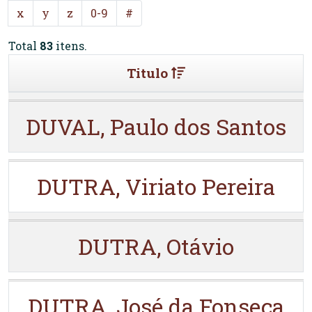
x
y
z
0-9
#
Total
83
itens.
Titulo
DUVAL, Paulo dos Santos
DUTRA, Viriato Pereira
DUTRA, Otávio
DUTRA, José da Fonseca