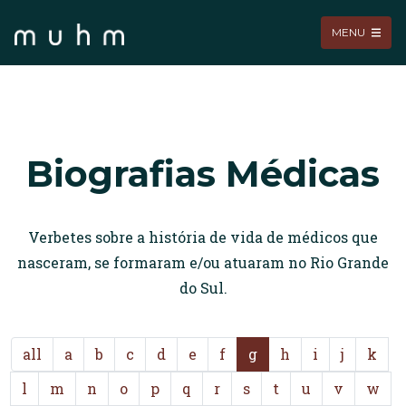
MENU
Biografias Médicas
Verbetes sobre a história de vida de médicos que
nasceram, se formaram e/ou atuaram no Rio Grande
do Sul.
all
a
b
c
d
e
f
g
h
i
j
k
l
m
n
o
p
q
r
s
t
u
v
w