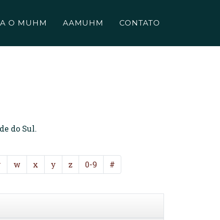
A O MUHM
AAMUHM
CONTATO
de do Sul.
v
w
x
y
z
0-9
#