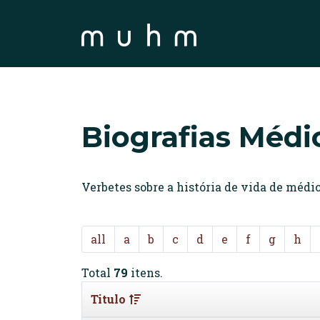
Biografias Médi
Verbetes sobre a história de vida de méd
all
a
b
c
d
e
f
g
h
Total
79
itens.
Titulo