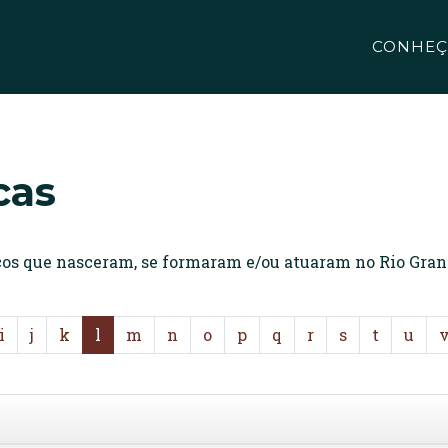
CONHEÇ
cas
icos que nasceram, se formaram e/ou atuaram no Rio Gran
i
j
k
l
m
n
o
p
q
r
s
t
u