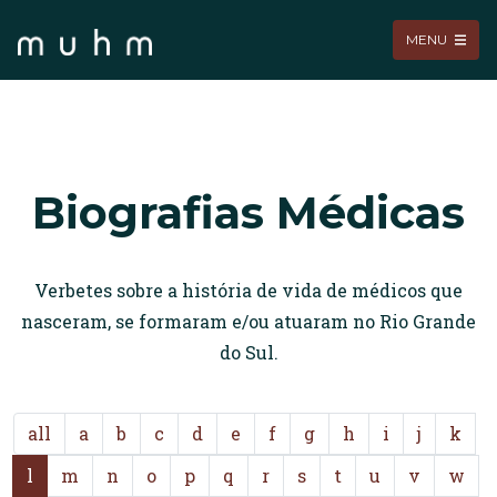
MENU
Biografias Médicas
Verbetes sobre a história de vida de médicos que
nasceram, se formaram e/ou atuaram no Rio Grande
do Sul.
all
a
b
c
d
e
f
g
h
i
j
k
l
m
n
o
p
q
r
s
t
u
v
w