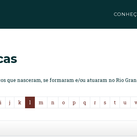
CONHEÇ
cas
icos que nasceram, se formaram e/ou atuaram no Rio Gran
i
j
k
l
m
n
o
p
q
r
s
t
u