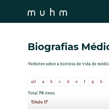
Biografias Médi
Verbetes sobre a história de vida de méd
all
a
b
c
d
e
f
g
h
Total
79
itens.
Titulo