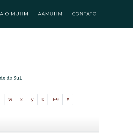
A O MUHM
AAMUHM
CONTATO
de do Sul.
v
w
x
y
z
0-9
#