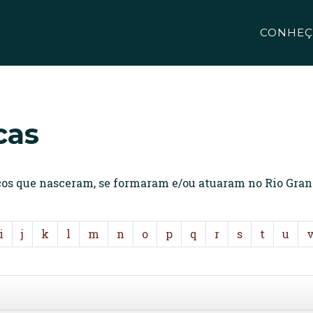
CONHEÇ
cas
icos que nasceram, se formaram e/ou atuaram no Rio Gran
i
j
k
l
m
n
o
p
q
r
s
t
u