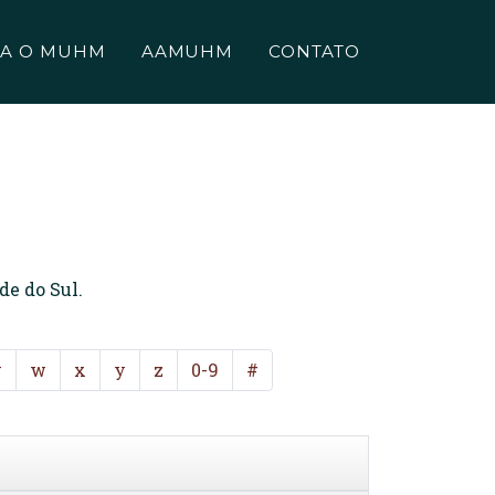
A O MUHM
AAMUHM
CONTATO
de do Sul.
v
w
x
y
z
0-9
#