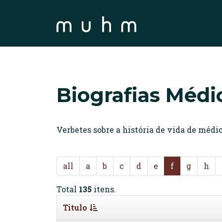
Biografias Médi
Verbetes sobre a história de vida de méd
all
a
b
c
d
e
f
g
h
Total
135
itens.
Titulo