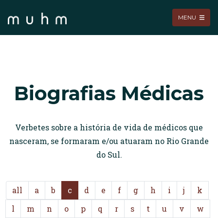
MENU
Biografias Médicas
Verbetes sobre a história de vida de médicos que
nasceram, se formaram e/ou atuaram no Rio Grande
do Sul.
all
a
b
c
d
e
f
g
h
i
j
k
l
m
n
o
p
q
r
s
t
u
v
w