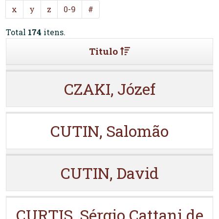
x
y
z
0-9
#
Total
174
itens.
Titulo
CZAKI, Józef
CUTIN, Salomão
CUTIN, David
CURTIS, Sérgio Cattani de