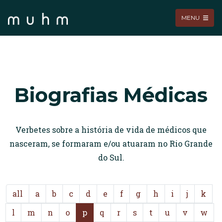
MENU
Biografias Médicas
Verbetes sobre a história de vida de médicos que
nasceram, se formaram e/ou atuaram no Rio Grande
do Sul.
all
a
b
c
d
e
f
g
h
i
j
k
l
m
n
o
p
q
r
s
t
u
v
w