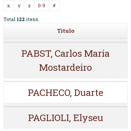
x
y
z
0-9
#
Total
122
itens.
Titulo
PABST, Carlos Maria
Mostardeiro
PACHECO, Duarte
PAGLIOLI, Elyseu