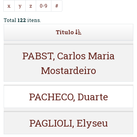
x
y
z
0-9
#
Total
122
itens.
Titulo
PABST, Carlos Maria
Mostardeiro
PACHECO, Duarte
PAGLIOLI, Elyseu