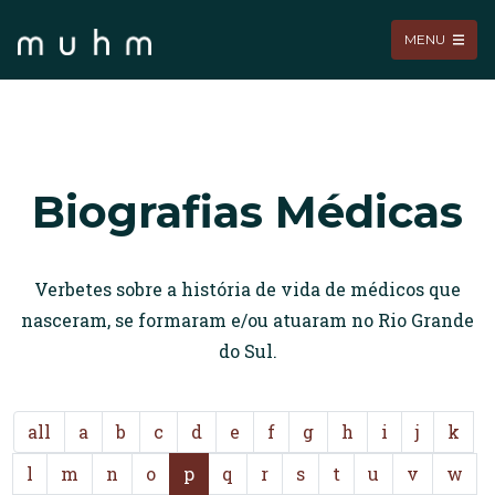
MENU
Biografias Médicas
Verbetes sobre a história de vida de médicos que
nasceram, se formaram e/ou atuaram no Rio Grande
do Sul.
all
a
b
c
d
e
f
g
h
i
j
k
l
m
n
o
p
q
r
s
t
u
v
w