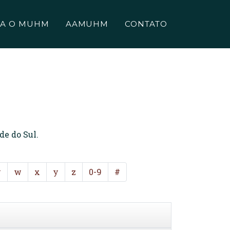
A O MUHM
AAMUHM
CONTATO
de do Sul.
v
w
x
y
z
0-9
#