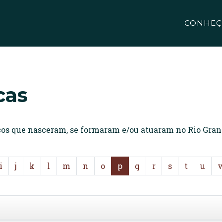
CONHEÇ
cas
icos que nasceram, se formaram e/ou atuaram no Rio Gran
i
j
k
l
m
n
o
p
q
r
s
t
u