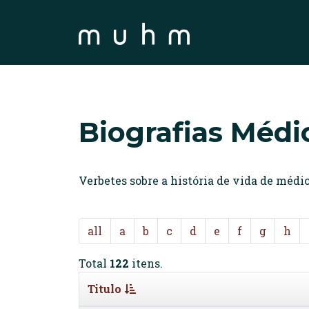
Biografias Médi
Verbetes sobre a história de vida de méd
all
a
b
c
d
e
f
g
h
Total
122
itens.
Titulo