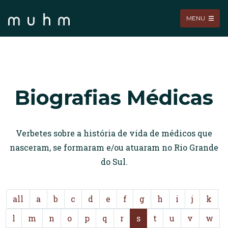
MENU
Biografias Médicas
Verbetes sobre a história de vida de médicos que
nasceram, se formaram e/ou atuaram no Rio Grande
do Sul.
all
a
b
c
d
e
f
g
h
i
j
k
l
m
n
o
p
q
r
s
t
u
v
w