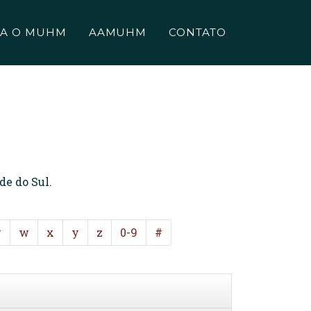
A O MUHM
AAMUHM
CONTATO
de do Sul.
v
w
x
y
z
0-9
#