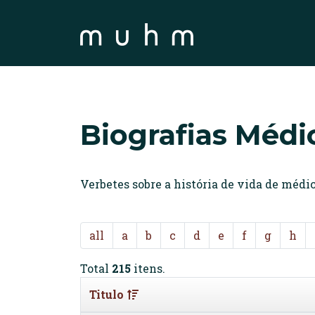
Biografias Médi
Verbetes sobre a história de vida de méd
all
a
b
c
d
e
f
g
h
Total
215
itens.
Titulo