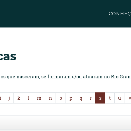
CONHEÇ
cas
icos que nasceram, se formaram e/ou atuaram no Rio Gran
i
j
k
l
m
n
o
p
q
r
s
t
u