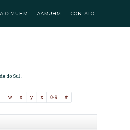
A O MUHM
AAMUHM
CONTATO
de do Sul.
v
w
x
y
z
0-9
#