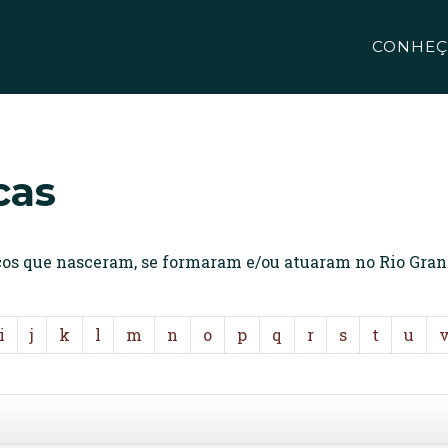
CONHEÇ
cas
icos que nasceram, se formaram e/ou atuaram no Rio Gran
i
j
k
l
m
n
o
p
q
r
s
t
u