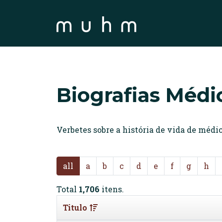
Biografias Médi
Verbetes sobre a história de vida de méd
all
a
b
c
d
e
f
g
h
Total
1,706
itens.
Titulo