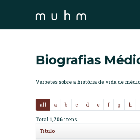
Biografias Médi
Verbetes sobre a história de vida de méd
all
a
b
c
d
e
f
g
h
Total
1,706
itens.
Titulo