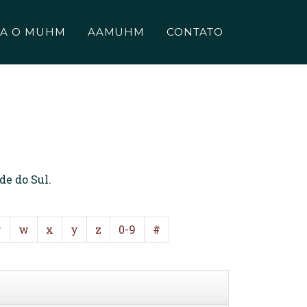
A O MUHM
AAMUHM
CONTATO
de do Sul.
v
w
x
y
z
0-9
#