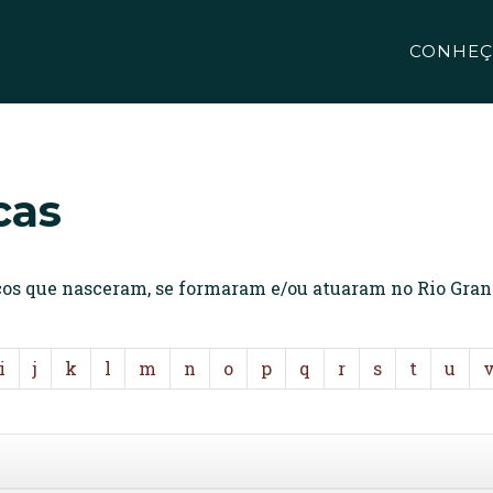
CONHEÇ
cas
icos que nasceram, se formaram e/ou atuaram no Rio Gran
i
j
k
l
m
n
o
p
q
r
s
t
u